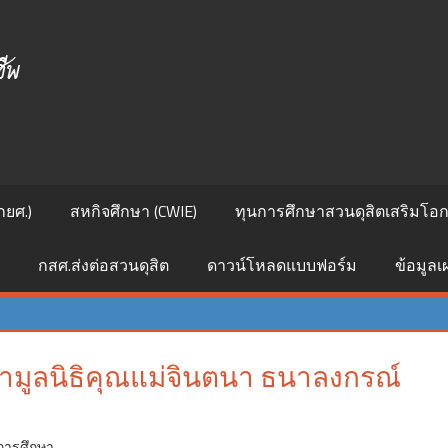
ศูนย์
สนเทศ
แนะแนว
การ
กยศ.)
สหกิจศึกษา (CWIE)
ทุนการศึกษาสวนดุสิตเสริมโอกา
ศึกษา
กสศ.ส่งต่อสวนดุสิต
ดาวน์โหลดแบบฟอร์ม
ข้อมูล
และ
อาชีพ
มูลนิธิคุณแม่จินตนา ธนาลงกรณ์
การศึกษา