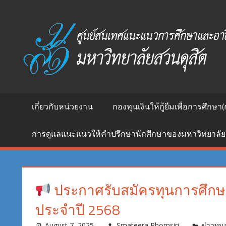
Skip
to
ศูนย์
content
สนเทศ
แนะแนว
การ
ศึกษา
และ
อาชีพ
เกี่ยวกับหน่วยงาน
กองทุนเงินให้กู้ยืมเพื่อการศึกษา(
มหาวิทยาลัย
สวนดุสิต
การดูแลแนะแนวให้คำปรึกษานักศึกษาของมหาวิทยาลัย
ประกาศรับสมัครทุนการศึกษา
ประจำปี 2568
August 7, 2025
Smateera Phomsiri
ข่าวทุน