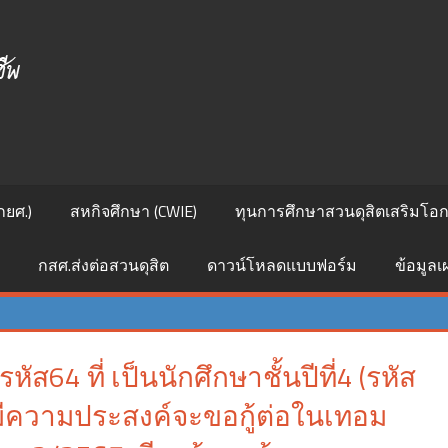
ศูนย์
สนเทศ
แนะแนว
การ
กยศ.)
สหกิจศึกษา (CWIE)
ทุนการศึกษาสวนดุสิตเสริมโอกา
ศึกษา
กสศ.ส่งต่อสวนดุสิต
ดาวน์โหลดแบบฟอร์ม
ข้อมูล
และ
อาชีพ
ัส64 ที่ เป็นนักศึกษาชั้นปีที่4 (รหัส
้วมีความประสงค์จะขอกู้ต่อในเทอม