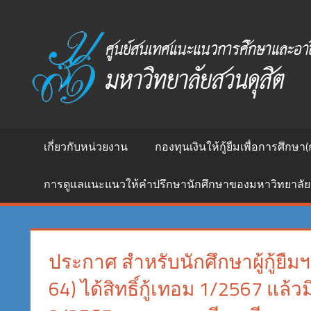
Skip
to
ศูนย์
content
สนเทศ
แนะแนว
การ
ศึกษา
และ
อาชีพ
เกี่ยวกับหน่วยงาน
กองทุนเงินให้กู้ยืมเพื่อการศึกษา(
มหาวิทยาลัย
สวนดุสิต
การดูแลแนะแนวให้คำปรึกษานักศึกษาของมหาวิทยาลัย
ประกาศ สำหรับนักศึกษาผู้กู้ยืมฯรห
64) ได้สิทธิ์กู้เทอม 1/2567 แล