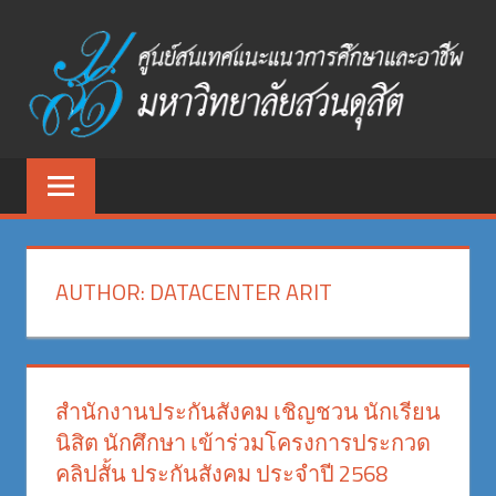
Skip
to
content
ศูนย์
ศูนย์
สนเทศ
สนเทศ
แนะแนว
การ
แนะแนว
ศึกษา
AUTHOR:
DATACENTER ARIT
และ
การ
อาชีพ
ศึกษา
มหาวิทยาลัย
สวนดุสิต
และ
สำนักงานประกันสังคม เชิญชวน นักเรียน
นิสิต นักศึกษา เข้าร่วมโครงการประกวด
อาชีพ
คลิปสั้น ประกันสังคม ประจำปี 2568