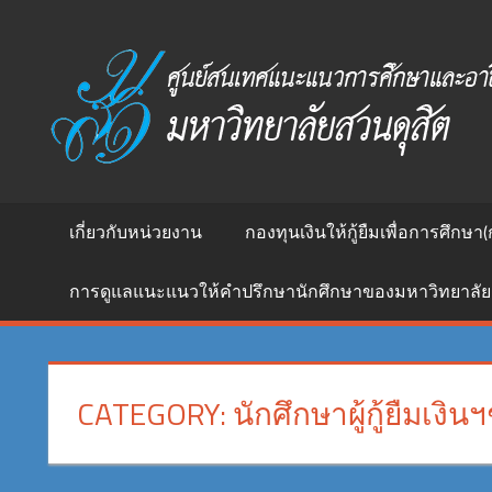
Skip
to
ศูนย์
content
สนเทศ
แนะแนว
การ
ศึกษา
และ
อาชีพ
เกี่ยวกับหน่วยงาน
กองทุนเงินให้กู้ยืมเพื่อการศึกษา(
มหาวิทยาลัย
สวนดุสิต
การดูแลแนะแนวให้คำปรึกษานักศึกษาของมหาวิทยาลัย
CATEGORY:
นักศึกษาผู้กู้ยืมเงินฯช