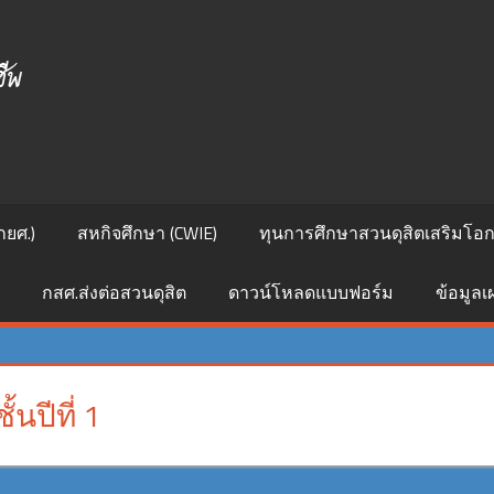
ศูนย์
สนเทศ
แนะแนว
การ
กยศ.)
สหกิจศึกษา (CWIE)
ทุนการศึกษาสวนดุสิตเสริมโอกา
ศึกษา
กสศ.ส่งต่อสวนดุสิต
ดาวน์โหลดแบบฟอร์ม
ข้อมูล
และ
อาชีพ
ั้นปีที่ 1