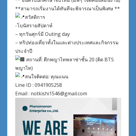
** ยินดีรับนักศึกษาจบใหม่ (มีพี่ๆ ใจดีคอยสอนงาน)
**สามารถเริ่มงานได้ทันทีจะพิจารณาเป็นพิเศษ **
สวัสดิการ
-โบนัสรายสัปดาห์
– ทุกวันศุกร์มี Outing day
– ทริปท่องเที่ยวทั้งในและต่างประเทศและกิจกรรม
ประจำปี
สถานที่: ตึกพญาไทพลาซ่าชั้น 20 (ติด BTS
พญาไท)
สนใจติดต่อ: คุณแนน
Line ID : 0941905258
Email : notkishi1546@gmail.com