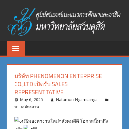
Skip
to
content
ศูนย์
ศูนย์
สนเทศ
สนเทศ
แนะแนว
การ
แนะแนว
ศึกษา
บริษัท PHENOMENON ENTERPRISE
และ
การ
CO.,LTD เปิดรับ SALES
อาชีพ
REPRESENTTATIVE
ศึกษา
มหาวิทยาลัย
May 6, 2025
Natamon Ngamsanga
สวนดุสิต
และ
ข่าวสมัครงาน
อาชีพ
มองหางานใหม่ๆสังคมดีดี โอกาสนี้มาถึง