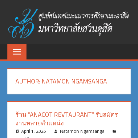
Skip
to
content
ศูนย์
ศูนย์
สนเทศ
สนเทศ
แนะแนว
การ
แนะแนว
ศึกษา
AUTHOR:
NATAMON NGAMSANGA
และ
การ
อาชีพ
ศึกษา
มหาวิทยาลัย
สวนดุสิต
และ
ร้าน “ANACOT REVTAURANT” รับสมัคร
งานหลายตำแหน่ง
อาชีพ
April 1, 2026
Natamon Ngamsanga