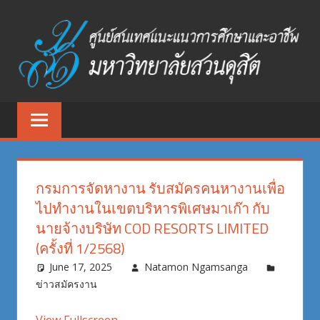
Skip
to
content
ศูนย์
ศูนย์
สนเทศ
สนเทศ
แนะแนว
การ
แนะแนว
ศึกษา
กรมการจัดหางาน รับสมัครคนหางานเพื่อ
และ
การ
ไปทำงานในเขตบริหารพิเศษมาเก๊า กับ
อาชีพ
นายจ้างบริษัท COD RESORTS LIMITED
ศึกษา
มหาวิทยาลัย
(ครั้งที่ 1/2568)
สวนดุสิต
และ
June 17, 2025
Natamon Ngamsanga
ข่าวสมัครงาน
อาชีพ