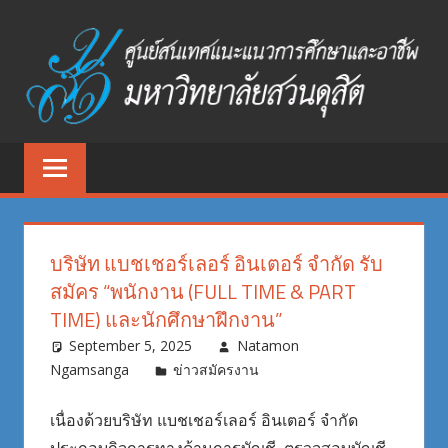
Skip
to
content
ศูนย์
ศูนย์
สนเทศ
สนเทศ
แนะแนว
การ
แนะแนว
ศึกษา
บริษัท แบชเชอร์เลอร์ อินเตอร์ จำกัด รับ
และ
การ
สมัคร “พนักงาน (FULL TIME & PART
อาชีพ
TIME) และนักศึกษาฝึกงาน”
ศึกษา
มหาวิทยาลัย
September 5, 2025
Natamon
สวนดุสิต
และ
Ngamsanga
ข่าวสมัครงาน
อาชีพ
เนื่องด้วยบริษัท แบชเชอร์เลอร์ อินเตอร์ จำกัด