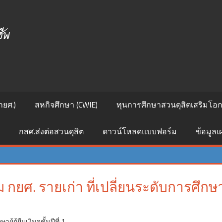
ศูนย์
สนเทศ
แนะแนว
การ
กยศ.)
สหกิจศึกษา (CWIE)
ทุนการศึกษาสวนดุสิตเสริมโอกา
ศึกษา
กสศ.ส่งต่อสวนดุสิต
ดาวน์โหลดแบบฟอร์ม
ข้อมูล
และ
อาชีพ
ืม กยศ. รายเก่า ที่เปลี่ยนระดับการศึกษ
ษาผู้กู้ยืมเงินฯชั้นปีที่ 1