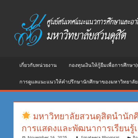
Skip
to
ศูนย์
content
สนเทศ
แนะแนว
การ
ศึกษา
และ
อาชีพ
เกี่ยวกับหน่วยงาน
กองทุนเงินให้กู้ยืมเพื่อการศึกษา(
มหาวิทยาลัย
สวนดุสิต
การดูแลแนะแนวให้คำปรึกษานักศึกษาของมหาวิทยาลัย
มหาวิทยาลัยสวนดุสิตนำนักศึ
การแสดงและพัฒนาการเรียนรู้เช
November 16, 2025
Smateera Phomsiri
กิ