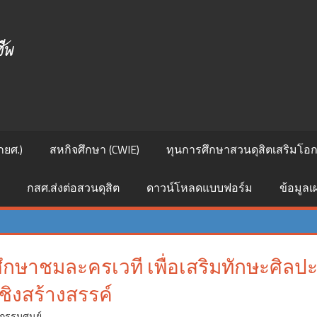
ศูนย์
สนเทศ
แนะแนว
การ
กยศ.)
สหกิจศึกษา (CWIE)
ทุนการศึกษาสวนดุสิตเสริมโอกา
ศึกษา
กสศ.ส่งต่อสวนดุสิต
ดาวน์โหลดแบบฟอร์ม
ข้อมูล
และ
อาชีพ
กษาชมละครเวที เพื่อเสริมทักษะศิลป
ิงสร้างสรรค์
จกรรมศูนย์