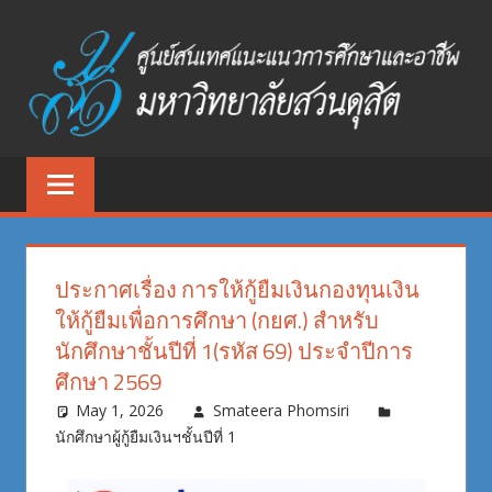
Skip
to
content
ศูนย์
ศูนย์
สนเทศ
สนเทศ
แนะแนว
การ
แนะแนว
ศึกษา
ประกาศเรื่อง การให้กู้ยืมเงินกองทุนเงิน
และ
การ
ให้กู้ยืมเพื่อการศึกษา (กยศ.) สำหรับ
อาชีพ
นักศึกษาชั้นปีที่ 1(รหัส 69) ประจำปีการ
ศึกษา
มหาวิทยาลัย
ศึกษา 2569
สวนดุสิต
และ
May 1, 2026
Smateera Phomsiri
นักศึกษาผู้กู้ยืมเงินฯชั้นปีที่ 1
อาชีพ