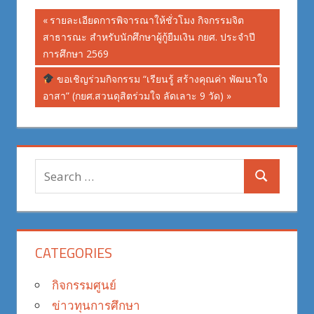
Post
Previous
รายละเอียดการพิจารณาให้ชั่วโมง กิจกรรมจิต
Post:
สาธารณะ สำหรับนักศึกษาผู้กู้ยืมเงิน กยศ. ประจำปี
navigation
การศึกษา 2569
Next
ขอเชิญร่วมกิจกรรม “เรียนรู้ สร้างคุณค่า พัฒนาใจ
Post:
อาสา” (กยศ.สวนดุสิตร่วมใจ ลัดเลาะ 9 วัด)
Search
Search
for:
CATEGORIES
กิจกรรมศูนย์
ข่าวทุนการศึกษา