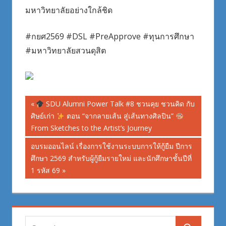
มหาวิทยาลัยอย่างใกล้ชิด
#กยศ2569 #DSL #PreApprove #ทุนการศึกษา
#มหาวิทยาลัยสวนดุสิต
Post
Previous
SDU Alumni Power Talk #8 ชวนคุย ชวนคิด กับ
Post:
ศิษย์เก่า
ตอน “จากลายเส้น สู่เส้นทางศิลปิน”
navigation
From Sketches to the Artist’s Journey
Next
อบรมออนไลน์ เรื่องการใช้งานระบบการให้กู้ยืม ปีการ
Post:
ศึกษา 2569 สำหรับผู้กู้ยืมรายใหม่ และนักศึกษาชั้นปีที่
1 รหัส 69
Search