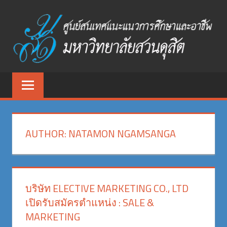
Skip
to
content
ศูนย์
ศูนย์
สนเทศ
สนเทศ
แนะแนว
การ
แนะแนว
ศึกษา
AUTHOR:
NATAMON NGAMSANGA
และ
การ
อาชีพ
ศึกษา
มหาวิทยาลัย
สวนดุสิต
และ
บริษัท ELECTIVE MARKETING CO., LTD
เปิดรับสมัครตำแหน่ง : SALE &
อาชีพ
MARKETING