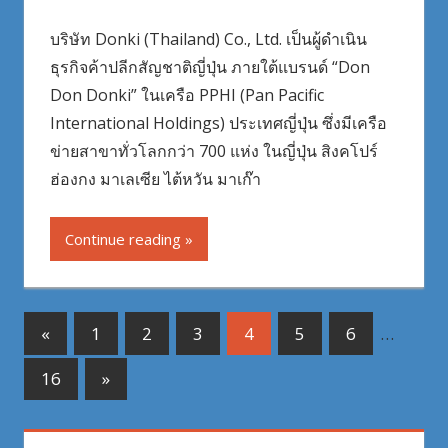
บริษัท Donki (Thailand) Co., Ltd. เป็นผู้ดำเนิน
ธุรกิจค้าปลีกสัญชาติญี่ปุ่น ภายใต้แบรนด์ “Don
Don Donki” ในเครือ PPHI (Pan Pacific
International Holdings) ประเทศญี่ปุ่น ซึ่งมีเครือ
ข่ายสาขาทั่วโลกกว่า 700 แห่ง ในญี่ปุ่น สิงคโปร์
ฮ่องกง มาเลเซีย ไต้หวัน มาเก๊า
Continue reading
Posts
Previous
«
1
2
3
4
5
6
…
Posts
pagination
Next
16
»
Posts