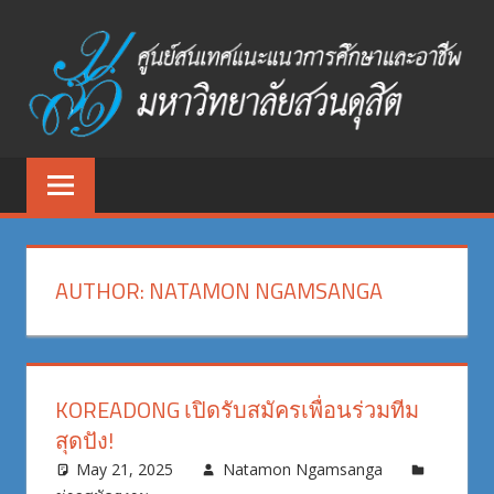
Skip
to
content
ศูนย์
ศูนย์
สนเทศ
สนเทศ
แนะแนว
การ
แนะแนว
ศึกษา
AUTHOR:
NATAMON NGAMSANGA
และ
การ
อาชีพ
ศึกษา
มหาวิทยาลัย
สวนดุสิต
และ
KOREADONG เปิดรับสมัครเพื่อนร่วมทีม
สุดปัง!
อาชีพ
May 21, 2025
Natamon Ngamsanga