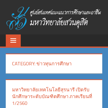
Skip
to
content
ศูนย์
ศูนย์
สนเทศ
สนเทศ
แนะแนว
การ
แนะแนว
ศึกษา
CATEGORY:
ข่าวทุนการศึกษา
และ
การ
อาชีพ
ศึกษา
มหาวิทยาลัย
สวนดุสิต
และ
มหาวิทยาลัยเทคโนโลยีสุรนารี เปิดรับ
นักศึกษาระดับบัณฑิตศึกษา ภาคเรียนที่
อาชีพ
1/2560