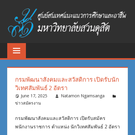
Skip
to
content
ศูนย์
ศูนย์
สนเทศ
สนเทศ
แนะแนว
การ
แนะแนว
ศึกษา
กรมพัฒนาสังคมและสวัสดิการ เปิดรับนัก
และ
การ
วิเทศสัมพันธ์ 2 อัตรา
อาชีพ
ศึกษา
June 17, 2025
Natamon Ngamsanga
มหาวิทยาลัย
ข่าวสมัครงาน
สวนดุสิต
และ
กรมพัฒนาสังคมและสวัสดิการ เปิดรับสมัคร
อาชีพ
พนักงานราชการ ตำแหน่ง นักวิเทศสัมพันธ์ 2 อัตรา