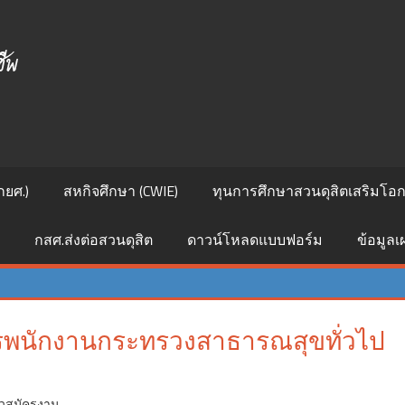
ศูนย์
สนเทศ
แนะแนว
การ
กยศ.)
สหกิจศึกษา (CWIE)
ทุนการศึกษาสวนดุสิตเสริมโอกา
ศึกษา
กสศ.ส่งต่อสวนดุสิต
ดาวน์โหลดแบบฟอร์ม
ข้อมูล
และ
อาชีพ
ครพนักงานกระทรวงสาธารณสุขทั่วไป
าวสมัครงาน