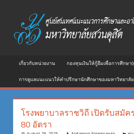
Skip
to
ศูนย์
content
สนเทศ
แนะแนว
การ
ศึกษา
และ
อาชีพ
เกี่ยวกับหน่วยงาน
กองทุนเงินให้กู้ยืมเพื่อการศึกษา(
มหาวิทยาลัย
สวนดุสิต
การดูแลแนะแนวให้คำปรึกษานักศึกษาของมหาวิทยาลัย
โรงพยาบาลราชวิถี เปิดรับสมั
80 อัตรา
August 29, 2025
Natamon Ngamsanga
ข่