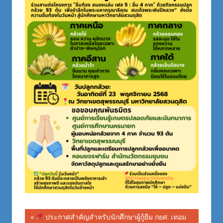
Post
Previous
ประกาศสำคัญสำหรับนักศึกษาผู้กู้ยืม กยศ. เทอม