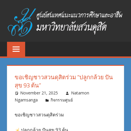
Skip
to
content
ศูนย์
ศูนย์
สนเทศ
สนเทศ
แนะแนว
การ
แนะแนว
ศึกษา
ขอเชิญชาวสวนดุสิตร่วม “ปลูกกล้วย ปัน
และ
การ
สุข 93 ต้น”
อาชีพ
ศึกษา
November 21, 2025
Natamon
มหาวิทยาลัย
Ngamsanga
กิจกรรมศูนย์
สวนดุสิต
และ
ขอเชิญชาวสวนดุสิตร่วม
อาชีพ
ปลูกกล้วย ปันสุข 93 ต้น