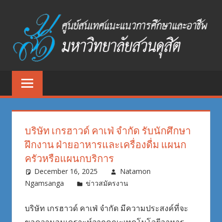
Skip
to
content
ศูนย์
ศูนย์
สนเทศ
สนเทศ
แนะแนว
การ
แนะแนว
ศึกษา
บริษัท เกรฮาวด์ คาเฟ่ จำกัด รับนักศึกษา
และ
การ
ฝึกงาน ฝ่ายอาหารและเครื่องดื่ม แผนก
อาชีพ
ครัวหรือแผนกบริการ
ศึกษา
มหาวิทยาลัย
December 16, 2025
Natamon
สวนดุสิต
และ
Ngamsanga
ข่าวสมัครงาน
อาชีพ
บริษัท เกรฮาวด์ คาเฟ่ จำกัด มีความประสงค์ที่จะ