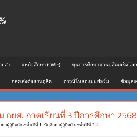
ศูนย์
สนเทศ
แนะแนว
การ
กยศ.)
สหกิจศึกษา (CWIE)
ทุนการศึกษาสวนดุสิตเสริมโอกา
ศึกษา
กสศ.ส่งต่อสวนดุสิต
ดาวน์โหลดแบบฟอร์ม
ข้อมูล
และ
อาชีพ
ืม กยศ. ภาคเรียนที่ 3 ปีการศึกษา 2568
กษาผู้กู้ยืมเงินฯชั้นปีที่ 1
,
นักศึกษาผู้กู้ยืมเงินฯชั้นปีที่ 2-4