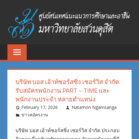
Skip
to
content
ศูนย์
ศูนย์
สนเทศ
สนเทศ
แนะแนว
การ
แนะแนว
ศึกษา
บริษัท บอส เอ้าท์ซอร์สซิ่ง เซอร์วิส จำกัด
และ
การ
รับสมัครพนักงาน PART – TIME และ
อาชีพ
พนักงานประจำ หลายตำแหน่ง
ศึกษา
มหาวิทยาลัย
February 17, 2026
Natamon Ngamsanga
สวนดุสิต
และ
ข่าวสมัครงาน
อาชีพ
บริษัท บอส เอ้าท์ซอร์สซิ่ง เซอร์วิส จำกัด ประกอบ