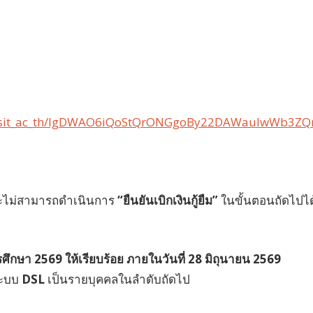
e_dusit_ac_th/IgDWAO6iQoStQrONGgoBy22DAWauIwWb3
ากจะไม่สามารถดำเนินการ
“ยืนยันเบิกเงินกู้ยืม”
ในขั้นตอนถัดไปได
รศึกษา 2569 ให้เรียบร้อย ภายในวันที่ 28 มิถุนายน 2569
่ระบบ
DSL
เป็นรายบุคคลในลำดับถัดไป