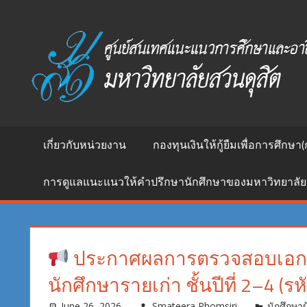
Skip
to
ศูนย์
content
สนเทศ
แนะแนว
การ
ศึกษา
และ
อาชีพ
เกี่ยวกับหน่วยงาน
กองทุนเงินให้กู้ยืมเพื่อการศึกษา(
มหาวิทยาลัย
สวนดุสิต
การดูแลแนะแนวให้คำปรึกษานักศึกษาของมหาวิทยาลัย
ประกาศผลการตรวจสอบเอกสาร
นักศึกษารายเก่า ชั้นปีที่ 2–4 (ร
June 26, 2026
Smateera Phomsiri
นักศึกษาผู้