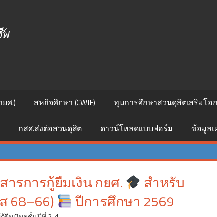
ศูนย์
สนเทศ
แนะแนว
การ
กยศ.)
สหกิจศึกษา (CWIE)
ทุนการศึกษาสวนดุสิตเสริมโอกา
ศึกษา
กสศ.ส่งต่อสวนดุสิต
ดาวน์โหลดแบบฟอร์ม
ข้อมูล
และ
อาชีพ
การกู้ยืมเงิน กยศ.
สำหรับ
หัส 68–66)
ปีการศึกษา 2569
กู้ยืมเงินฯชั้นปีที่ 2-4