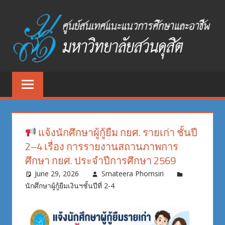
Skip
to
content
ศูนย์
ศูนย์
สนเทศ
สนเทศ
แนะแนว
การ
แนะแนว
ศึกษา
แจ้งนักศึกษาผู้กู้ยืม กยศ. รายเก่า ชั้นปี
และ
การ
2–4 เรื่อง การรายงานสถานภาพการ
อาชีพ
ศึกษา กยศ. ประจำปีการศึกษา 2569
ศึกษา
มหาวิทยาลัย
June 29, 2026
Smateera Phomsiri
สวนดุสิต
และ
นักศึกษาผู้กู้ยืมเงินฯชั้นปีที่ 2-4
อาชีพ