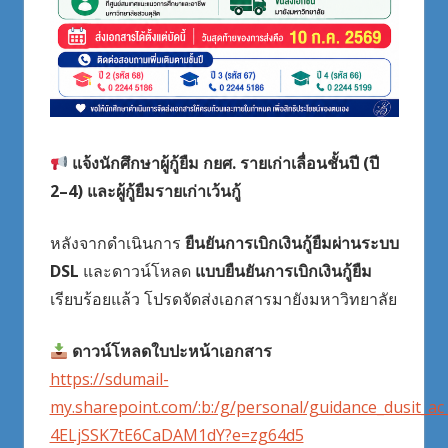
แจ้งนักศึกษาผู้กู้ยืม กยศ. รายเก่าเลื่อนชั้นปี (ปี
2–4) และผู้กู้ยืมรายเก่าเว้นกู้
หลังจากดำเนินการ
ยืนยันการเบิกเงินกู้ยืมผ่านระบบ
DSL
และดาวน์โหลด
แบบยืนยันการเบิกเงินกู้ยืม
เรียบร้อยแล้ว โปรดจัดส่งเอกสารมายังมหาวิทยาลัย
ดาวน์โหลดใบปะหน้าเอกสาร
https://sdumail-
my.sharepoint.com/:b:/g/personal/guidance_dusit_
4ELjSSK7tE6CaDAM1dY?e=zg64d5