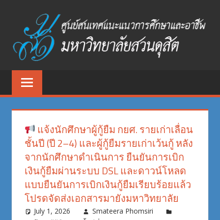
Skip
to
content
ศูนย์
ศูนย์
สนเทศ
สนเทศ
แนะแนว
การ
แนะแนว
ศึกษา
แจ้งนักศึกษาผู้กู้ยืม กยศ. รายเก่าเลื่อน
และ
การ
ชั้นปี (ปี 2–4) และผู้กู้ยืมรายเก่าเว้นกู้ หลัง
อาชีพ
จากนักศึกษาดำเนินการ ยืนยันการเบิก
ศึกษา
มหาวิทยาลัย
เงินกู้ยืมผ่านระบบ DSL และดาวน์โหลด
สวนดุสิต
และ
แบบยืนยันการเบิกเงินกู้ยืมเรียบร้อยแล้ว
โปรดจัดส่งเอกสารมายังมหาวิทยาลัย
อาชีพ
July 1, 2026
Smateera Phomsiri