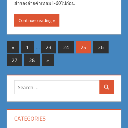
สำรองจ่ายค่าเทอม1-60ไปก่อน
Continue reading
Posts
Previous
«
1
…
23
24
25
26
Posts
pagination
Next
27
28
»
Posts
Search
Search
for:
CATEGORIES