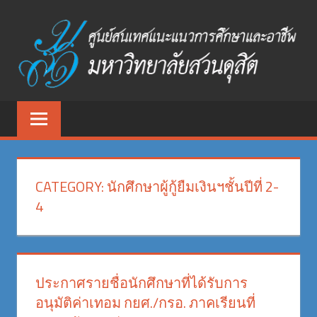
Skip
to
content
ศูนย์
ศูนย์
สนเทศ
สนเทศ
แนะแนว
การ
แนะแนว
ศึกษา
CATEGORY:
นักศึกษาผู้กู้ยืมเงินฯชั้นปีที่ 2-
และ
การ
4
อาชีพ
ศึกษา
มหาวิทยาลัย
สวนดุสิต
และ
ประกาศรายชื่อนักศึกษาที่ได้รับการ
อาชีพ
อนุมัติค่าเทอม กยศ./กรอ. ภาคเรียนที่