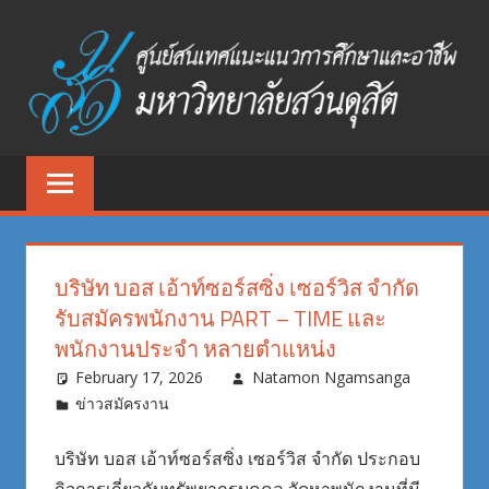
Skip
to
content
ศูนย์
ศูนย์
สนเทศ
สนเทศ
แนะแนว
การ
แนะแนว
ศึกษา
บริษัท บอส เอ้าท์ซอร์สซิ่ง เซอร์วิส จำกัด
และ
การ
รับสมัครพนักงาน PART – TIME และ
อาชีพ
พนักงานประจำ หลายตำแหน่ง
ศึกษา
มหาวิทยาลัย
February 17, 2026
Natamon Ngamsanga
สวนดุสิต
และ
ข่าวสมัครงาน
อาชีพ
บริษัท บอส เอ้าท์ซอร์สซิ่ง เซอร์วิส จำกัด ประกอบ