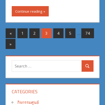
Continue reading
Posts
Previous
«
1
2
3
4
5
…
74
Posts
pagination
Next
»
Posts
Search
Search
for:
CATEGORIES
กิจกรรมศูนย์