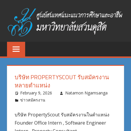
Skip
to
content
ศูนย์
ศูนย์
สนเทศ
สนเทศ
แนะแนว
การ
แนะแนว
ศึกษา
บริษัท PROPERTYSCOUT รับสมัครงาน
และ
การ
หลายตำแหน่ง
อาชีพ
ศึกษา
February 9, 2026
Natamon Ngamsanga
มหาวิทยาลัย
ข่าวสมัครงาน
สวนดุสิต
และ
บริษัท PropertyScout รับสมัครงานในตำแหน่ง
อาชีพ
Founder Office Intern , Software Engineer