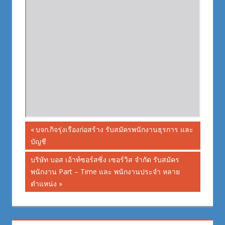
Post
Previous
บจก.กิจรุ่งเรืองก่อสร้าง รับสมัครพนักงานธุรการ และ
Post:
บัญชี
navigation
Next
บริษัท บอส เอ้าท์ซอร์สซิ่ง เซอร์วิส จำกัด รับสมัคร
Post:
พนักงาน Part – Time และ พนักงานประจำ หลาย
ตำแหน่ง