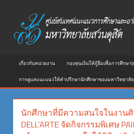
Skip
to
ศูนย์
content
สนเทศ
แนะแนว
การ
ศึกษา
และ
อาชีพ
เกี่ยวกับหน่วยงาน
กองทุนเงินให้กู้ยืมเพื่อการศึกษา(
มหาวิทยาลัย
สวนดุสิต
การดูแลแนะแนวให้คำปรึกษานักศึกษาของมหาวิทยาลัย
นักศึกษาที่มีความสนใจในงานศิ
DELL’ARTE จัดกิจกรรมพิเศษ PAI