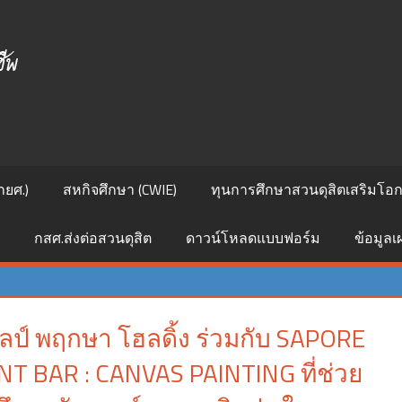
ศูนย์
สนเทศ
แนะแนว
การ
กยศ.)
สหกิจศึกษา (CWIE)
ทุนการศึกษาสวนดุสิตเสริมโอกา
ศึกษา
กสศ.ส่งต่อสวนดุสิต
ดาวน์โหลดแบบฟอร์ม
ข้อมูล
และ
อาชีพ
ลป์ พฤกษา โฮลดิ้ง ร่วมกับ SAPORE
NT BAR : CANVAS PAINTING ที่ช่วย